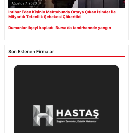
Ağustos 7, 2026
İntihar Eden Kişinin Mektubunda Ortaya Çıkan İsimler ile
Milyarlık Tefecilik Şebekesi Çökertildi
Dumanlar ilçeyi kapladı: Bursa’da tamirhanede yangın
Son Eklenen Firmalar