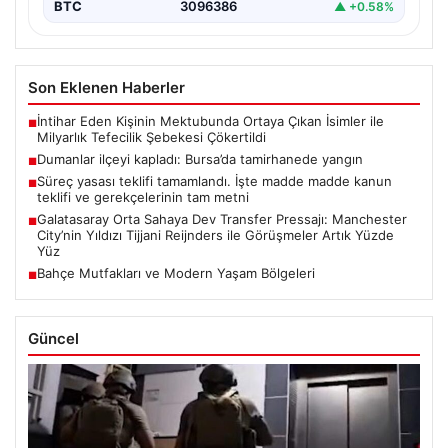
BTC
3096386
▲ +0.58%
Son Eklenen Haberler
İntihar Eden Kişinin Mektubunda Ortaya Çıkan İsimler ile
■
Milyarlık Tefecilik Şebekesi Çökertildi
Dumanlar ilçeyi kapladı: Bursa’da tamirhanede yangın
■
Süreç yasası teklifi tamamlandı. İşte madde madde kanun
■
teklifi ve gerekçelerinin tam metni
Galatasaray Orta Sahaya Dev Transfer Pressajı: Manchester
■
City’nin Yıldızı Tijjani Reijnders ile Görüşmeler Artık Yüzde
Yüz
Bahçe Mutfakları ve Modern Yaşam Bölgeleri
■
Güncel