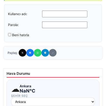
Kullanıcı adı:
Parola:
Beni hatırla
Paylaş:
Hava Durumu
☁
Ankara
NaN°C
ŞEHIR SEÇ