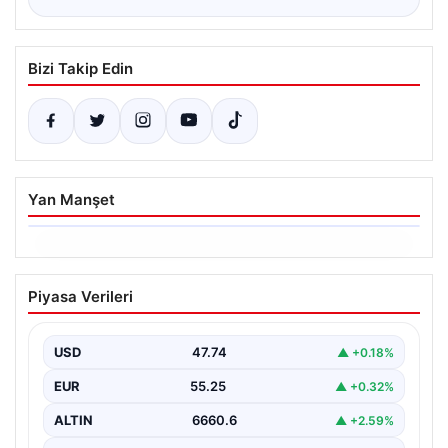
Bizi Takip Edin
Yan Manşet
06.08.2026
Dumanlar ilçeyi kapladı: Bursa’da
Piyasa Verileri
tamirhanede yangın
USD
47.74
▲ +0.18%
EUR
55.25
▲ +0.32%
ALTIN
6660.6
▲ +2.59%