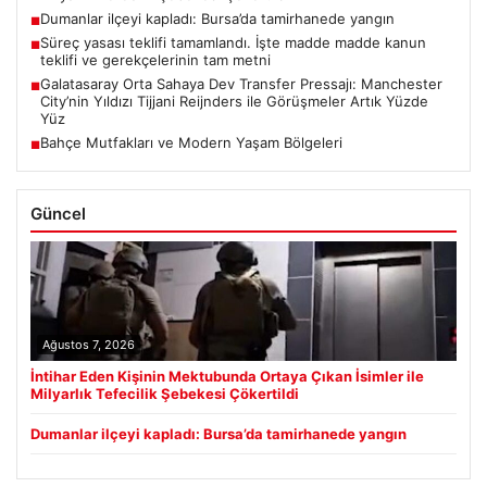
Dumanlar ilçeyi kapladı: Bursa’da tamirhanede yangın
■
Süreç yasası teklifi tamamlandı. İşte madde madde kanun
■
teklifi ve gerekçelerinin tam metni
Galatasaray Orta Sahaya Dev Transfer Pressajı: Manchester
■
City’nin Yıldızı Tijjani Reijnders ile Görüşmeler Artık Yüzde
Yüz
Bahçe Mutfakları ve Modern Yaşam Bölgeleri
■
Güncel
Ağustos 7, 2026
İntihar Eden Kişinin Mektubunda Ortaya Çıkan İsimler ile
Milyarlık Tefecilik Şebekesi Çökertildi
Dumanlar ilçeyi kapladı: Bursa’da tamirhanede yangın