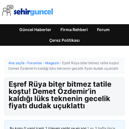
Güncel Haberler
Firma Rehberi
Forum
Çerez Politikası
Ana sayfa
›
Forumlar
›
Magazin
›
Eşref Rüya biter bitmez tatile koştu!
Demet Özdemir’in kaldığı lüks teknenin gecelik fiyatı dudak uçuklattı
Eşref Rüya biter bitmez tatile
koştu! Demet Özdemir’in
kaldığı lüks teknenin gecelik
fiyatı dudak uçuklattı
Bu konu 0 yanıt içerir, 1 izleyen vardır ve en son
1 ay 3 hafta önce