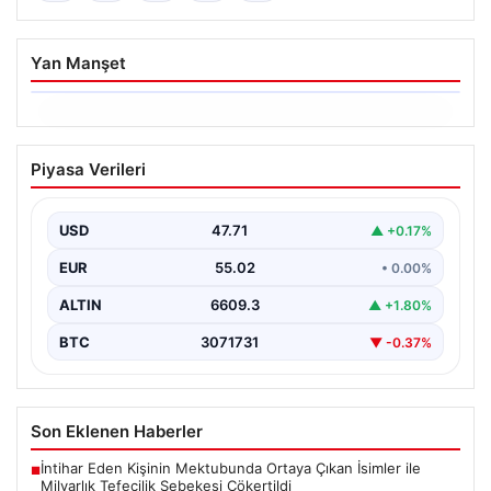
Yan Manşet
06.08.2026
Dumanlar ilçeyi kapladı: Bursa’da
Piyasa Verileri
tamirhanede yangın
USD
47.71
▲ +0.17%
EUR
55.02
• 0.00%
ALTIN
6609.3
▲ +1.80%
BTC
3071731
▼ -0.37%
Son Eklenen Haberler
İntihar Eden Kişinin Mektubunda Ortaya Çıkan İsimler ile
■
Milyarlık Tefecilik Şebekesi Çökertildi