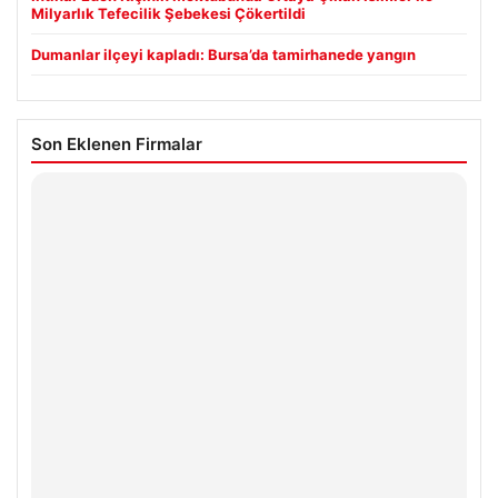
Milyarlık Tefecilik Şebekesi Çökertildi
Dumanlar ilçeyi kapladı: Bursa’da tamirhanede yangın
Son Eklenen Firmalar