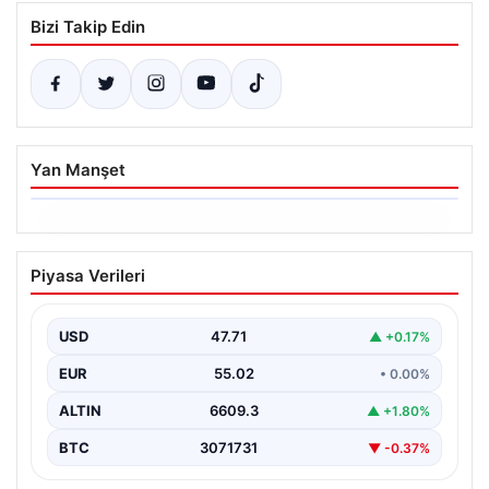
Bizi Takip Edin
Yan Manşet
06.08.2026
Dumanlar ilçeyi kapladı: Bursa’da
Piyasa Verileri
tamirhanede yangın
USD
47.71
▲ +0.17%
EUR
55.02
• 0.00%
ALTIN
6609.3
▲ +1.80%
BTC
3071731
▼ -0.37%