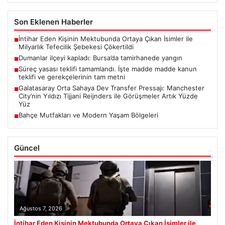
Son Eklenen Haberler
İntihar Eden Kişinin Mektubunda Ortaya Çıkan İsimler ile
■
Milyarlık Tefecilik Şebekesi Çökertildi
Dumanlar ilçeyi kapladı: Bursa’da tamirhanede yangın
■
Süreç yasası teklifi tamamlandı. İşte madde madde kanun
■
teklifi ve gerekçelerinin tam metni
Galatasaray Orta Sahaya Dev Transfer Pressajı: Manchester
■
City’nin Yıldızı Tijjani Reijnders ile Görüşmeler Artık Yüzde
Yüz
Bahçe Mutfakları ve Modern Yaşam Bölgeleri
■
Güncel
Ağustos 7, 2026
İntihar Eden Kişinin Mektubunda Ortaya Çıkan İsimler ile