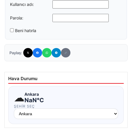
Kullanıcı adı:
Parola:
Beni hatırla
Paylaş:
Hava Durumu
☁
Ankara
NaN°C
ŞEHIR SEÇ