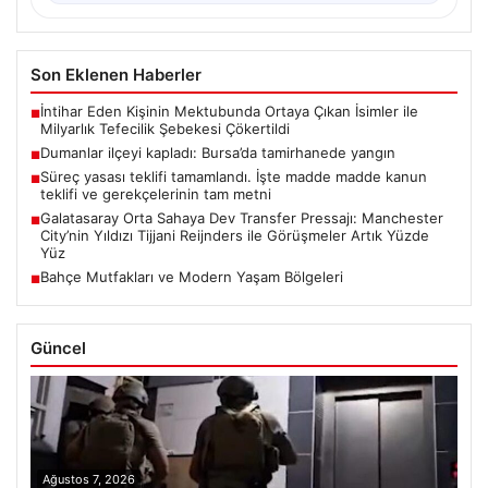
Son Eklenen Haberler
İntihar Eden Kişinin Mektubunda Ortaya Çıkan İsimler ile
■
Milyarlık Tefecilik Şebekesi Çökertildi
Dumanlar ilçeyi kapladı: Bursa’da tamirhanede yangın
■
Süreç yasası teklifi tamamlandı. İşte madde madde kanun
■
teklifi ve gerekçelerinin tam metni
Galatasaray Orta Sahaya Dev Transfer Pressajı: Manchester
■
City’nin Yıldızı Tijjani Reijnders ile Görüşmeler Artık Yüzde
Yüz
Bahçe Mutfakları ve Modern Yaşam Bölgeleri
■
Güncel
Ağustos 7, 2026