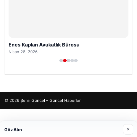
Enes Kaplan Avukatlık Bürosu
Nisan 28, 2026
© 2026 Şehir Güncel – Güncel Haberler
io
×
Göz Atın