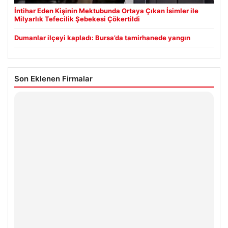
İntihar Eden Kişinin Mektubunda Ortaya Çıkan İsimler ile
Milyarlık Tefecilik Şebekesi Çökertildi
Dumanlar ilçeyi kapladı: Bursa’da tamirhanede yangın
Son Eklenen Firmalar