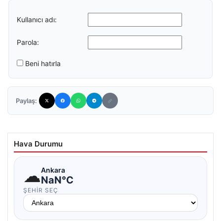
Kullanıcı adı:
Parola:
Beni hatırla
Paylaş:
Hava Durumu
☁
Ankara
NaN°C
ŞEHIR SEÇ