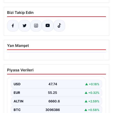
Bizi Takip Edin
Yan Manşet
06.08.2026
Dumanlar ilçeyi kapladı: Bursa’da
Piyasa Verileri
tamirhanede yangın
USD
47.74
▲ +0.18%
EUR
55.25
▲ +0.32%
ALTIN
6660.6
▲ +2.59%
BTC
3096386
▲ +0.58%