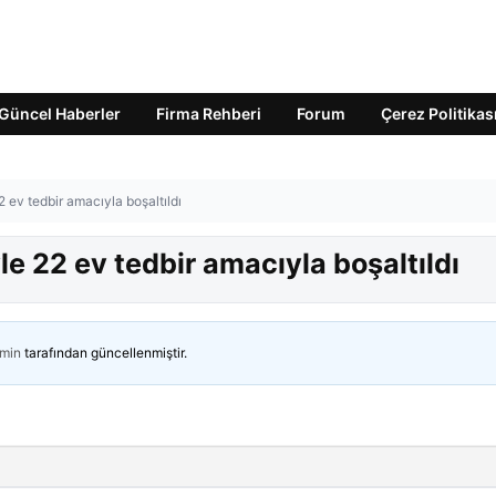
Güncel Haberler
Firma Rehberi
Forum
Çerez Politikas
 ev tedbir amacıyla boşaltıldı
e 22 ev tedbir amacıyla boşaltıldı
min
tarafından güncellenmiştir.