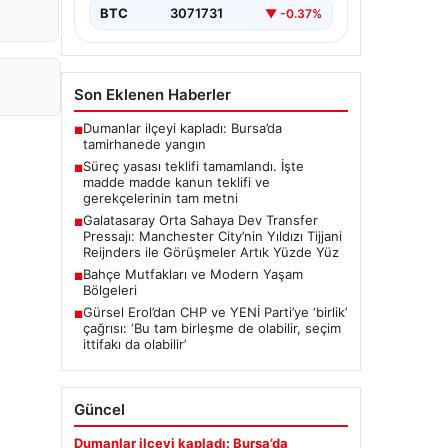
transfer planlarında orta saha
BTC
3071731
▼ -0.37%
bölgesine güçlü bir takviye yapma…
Son Eklenen Haberler
Dumanlar ilçeyi kapladı: Bursa’da
■
tamirhanede yangın
Süreç yasası teklifi tamamlandı. İşte
■
madde madde kanun teklifi ve
gerekçelerinin tam metni
Galatasaray Orta Sahaya Dev Transfer
■
Pressajı: Manchester City’nin Yıldızı Tijjani
Reijnders ile Görüşmeler Artık Yüzde Yüz
Bahçe Mutfakları ve Modern Yaşam
■
Bölgeleri
Gürsel Erol’dan CHP ve YENİ Parti’ye ‘birlik’
■
çağrısı: ‘Bu tam birleşme de olabilir, seçim
ittifakı da olabilir’
Güncel
Dumanlar ilçeyi kapladı: Bursa’da