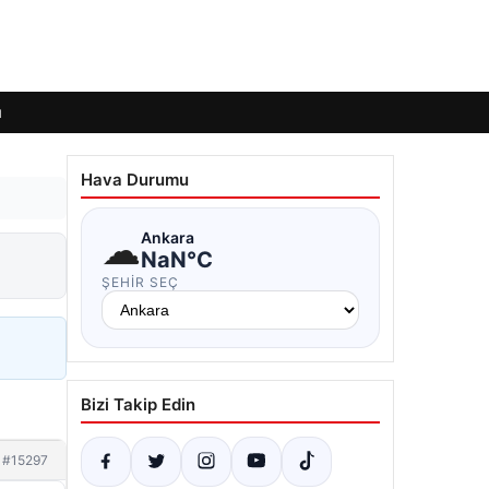
ı
Hava Durumu
☁
Ankara
NaN°C
ŞEHIR SEÇ
Bizi Takip Edin
#15297