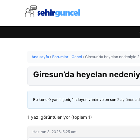
Ana sayfa
›
Forumlar
›
Genel
›
Giresun’da heyelan nedeniyle 22
Giresun’da heyelan nedeniyl
Bu konu 0 yanıt içerir, 1 izleyen vardır ve en son
2 ay önce
ad
1 yazı görüntüleniyor (toplam 1)
Haziran 3, 2026: 5:25 am