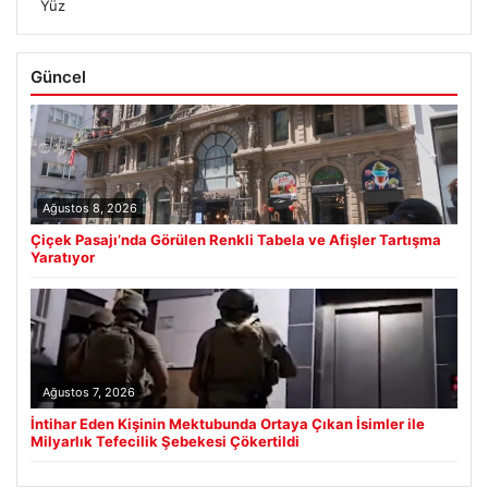
Yüz
Güncel
Ağustos 8, 2026
Çiçek Pasajı’nda Görülen Renkli Tabela ve Afişler Tartışma
Yaratıyor
Ağustos 7, 2026
İntihar Eden Kişinin Mektubunda Ortaya Çıkan İsimler ile
Milyarlık Tefecilik Şebekesi Çökertildi