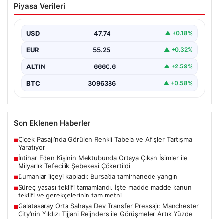
Piyasa Verileri
Çıkan İsimler ile Milyarlık Tefecilik
Şebekesi Çökertildi
USD
47.74
▲ +0.18%
Elazığ'da, tefecilere borçlandığını belirterek yaşamına
son veren bir vatandaşın geride bıraktığı mektupta yer
EUR
55.25
▲ +0.32%
alan…
ALTIN
6660.6
▲ +2.59%
BTC
3096386
▲ +0.58%
Son Eklenen Haberler
Çiçek Pasajı’nda Görülen Renkli Tabela ve Afişler Tartışma
■
Yaratıyor
İntihar Eden Kişinin Mektubunda Ortaya Çıkan İsimler ile
■
Milyarlık Tefecilik Şebekesi Çökertildi
Dumanlar ilçeyi kapladı: Bursa’da tamirhanede yangın
■
Süreç yasası teklifi tamamlandı. İşte madde madde kanun
■
teklifi ve gerekçelerinin tam metni
Galatasaray Orta Sahaya Dev Transfer Pressajı: Manchester
■
City’nin Yıldızı Tijjani Reijnders ile Görüşmeler Artık Yüzde