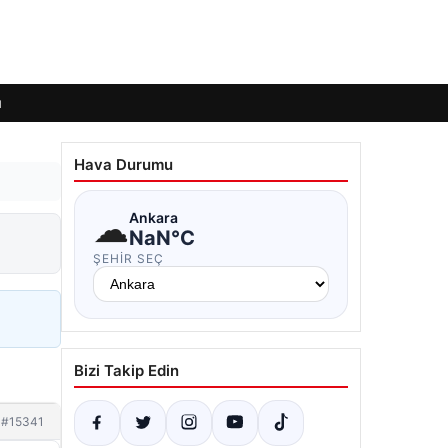
ı
Hava Durumu
☁
Ankara
NaN°C
ŞEHIR SEÇ
Bizi Takip Edin
#15341