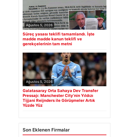
Ağustos 5, 2026
Süreç yasası teklifi tamamlandı. İşte
madde madde kanun teklifi ve
gerekçelerinin tam metni
Ağustos 5, 2026
Galatasaray Orta Sahaya Dev Transfer
Pressajı: Manchester City’nin Yıldızı
Tijjani Reijnders ile Görüşmeler Artık
Yüzde Yüz
Son Eklenen Firmalar