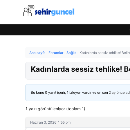
Ana sayfa
›
Forumlar
›
Sağlık
›
Kadınlarda sessiz tehlike! Belir
Kadınlarda sessiz tehlike! B
Bu konu 0 yanıt içerir, 1 izleyen vardır ve en son
2 ay önce
ad
1 yazı görüntüleniyor (toplam 1)
Haziran 3, 2026: 1:55 pm