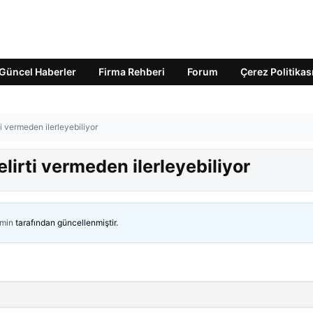
Güncel Haberler
Firma Rehberi
Forum
Çerez Politikas
ti vermeden ilerleyebiliyor
elirti vermeden ilerleyebiliyor
min
tarafından güncellenmiştir.