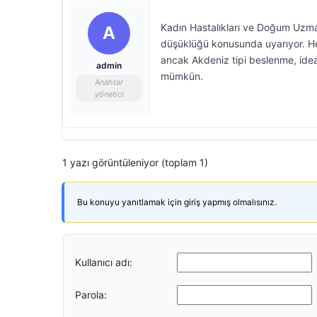
Kadın Hastalıkları ve Doğum Uzman
A
düşüklüğü konusunda uyarıyor. Her
ancak Akdeniz tipi beslenme, idea
admin
mümkün.
Anahtar
yönetici
1 yazı görüntüleniyor (toplam 1)
Bu konuyu yanıtlamak için giriş yapmış olmalısınız.
Kullanıcı adı:
Parola: