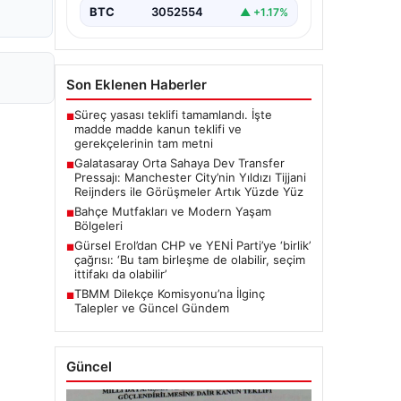
transfer planlarında orta saha
BTC
3052554
▲ +1.17%
bölgesine güçlü bir takviye yapma…
Son Eklenen Haberler
Süreç yasası teklifi tamamlandı. İşte
■
madde madde kanun teklifi ve
gerekçelerinin tam metni
Galatasaray Orta Sahaya Dev Transfer
■
Pressajı: Manchester City’nin Yıldızı Tijjani
Reijnders ile Görüşmeler Artık Yüzde Yüz
Bahçe Mutfakları ve Modern Yaşam
■
Bölgeleri
Gürsel Erol’dan CHP ve YENİ Parti’ye ‘birlik’
■
çağrısı: ‘Bu tam birleşme de olabilir, seçim
ittifakı da olabilir’
TBMM Dilekçe Komisyonu’na İlginç
■
Talepler ve Güncel Gündem
Güncel