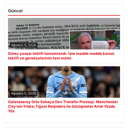
Güncel
Ağustos 5, 2026
Süreç yasası teklifi tamamlandı. İşte madde madde kanun
teklifi ve gerekçelerinin tam metni
Ağustos 5, 2026
Galatasaray Orta Sahaya Dev Transfer Pressajı: Manchester
City’nin Yıldızı Tijjani Reijnders ile Görüşmeler Artık Yüzde
Yüz