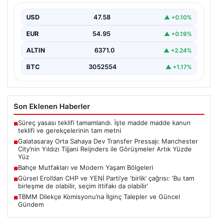
Tijjani Reijnders ile Görüşmeler Artık
Yüzde Yüz
USD
47.58
▲ +0.10%
Galatasaray, yeni sezon için olası transfer planlarında
EUR
54.95
▲ +0.19%
orta saha bölgesine güçlü bir takviye yapma…
ALTIN
6371.0
▲ +2.24%
BTC
3052554
▲ +1.17%
Son Eklenen Haberler
Süreç yasası teklifi tamamlandı. İşte madde madde kanun
■
teklifi ve gerekçelerinin tam metni
Galatasaray Orta Sahaya Dev Transfer Pressajı: Manchester
■
City’nin Yıldızı Tijjani Reijnders ile Görüşmeler Artık Yüzde
Yüz
Bahçe Mutfakları ve Modern Yaşam Bölgeleri
■
Gürsel Erol’dan CHP ve YENİ Parti’ye ‘birlik’ çağrısı: ‘Bu tam
■
birleşme de olabilir, seçim ittifakı da olabilir’
TBMM Dilekçe Komisyonu’na İlginç Talepler ve Güncel
■
Gündem