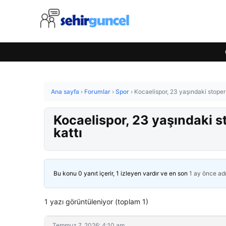
Ana sayfa
›
Forumlar
›
Spor
›
Kocaelispor, 23 yaşındaki stope
Kocaelispor, 23 yaşındaki 
kattı
Bu konu 0 yanıt içerir, 1 izleyen vardır ve en son
1 ay önce
ad
1 yazı görüntüleniyor (toplam 1)
Temmuz 7, 2026: 4:10 am