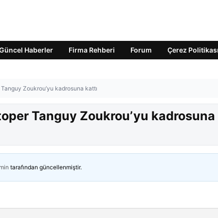
Güncel Haberler
Firma Rehberi
Forum
Çerez Politikas
r Tanguy Zoukrou’yu kadrosuna kattı
stoper Tanguy Zoukrou’yu kadrosuna
min
tarafından güncellenmiştir.