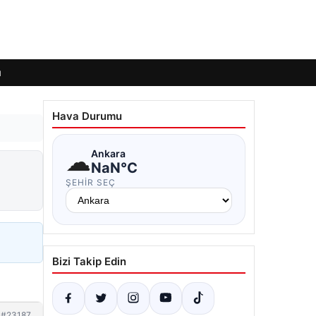
ı
Hava Durumu
☁
Ankara
NaN°C
ŞEHIR SEÇ
Bizi Takip Edin
#23187