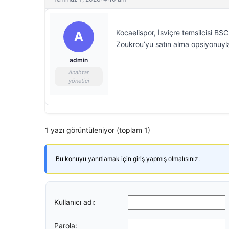
Kocaelispor, İsviçre temsilcisi B
A
Zoukrou’yu satın alma opsiyonuyla 
admin
Anahtar
yönetici
1 yazı görüntüleniyor (toplam 1)
Bu konuyu yanıtlamak için giriş yapmış olmalısınız.
Kullanıcı adı:
Parola: