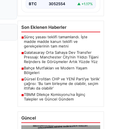
transfer planlarında orta saha
BTC
3052554
▲ +1.17%
bölgesine güçlü bir takviye yapma…
Son Eklenen Haberler
Süreç yasası teklifi tamamlandı. İşte
■
madde madde kanun teklifi ve
gerekçelerinin tam metni
Galatasaray Orta Sahaya Dev Transfer
■
Pressajı: Manchester City’nin Yıldızı Tijjani
Reijnders ile Görüşmeler Artık Yüzde Yüz
Bahçe Mutfakları ve Modern Yaşam
■
Bölgeleri
Gürsel Erol’dan CHP ve YENİ Parti’ye ‘birlik’
■
çağrısı: ‘Bu tam birleşme de olabilir, seçim
ittifakı da olabilir’
TBMM Dilekçe Komisyonu’na İlginç
■
Talepler ve Güncel Gündem
Güncel