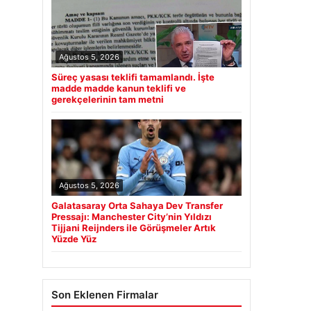
Ağustos 5, 2026
Süreç yasası teklifi tamamlandı. İşte
madde madde kanun teklifi ve
gerekçelerinin tam metni
Ağustos 5, 2026
Galatasaray Orta Sahaya Dev Transfer
Pressajı: Manchester City’nin Yıldızı
Tijjani Reijnders ile Görüşmeler Artık
Yüzde Yüz
Son Eklenen Firmalar