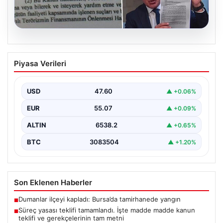
05.08.2026
Süreç yasası teklifi tamamlandı. İşte
Piyasa Verileri
madde madde kanun teklifi ve
gerekçelerinin tam metni
USD
47.60
▲ +0.06%
EUR
55.07
▲ +0.09%
ALTIN
6538.2
▲ +0.65%
BTC
3083504
▲ +1.20%
Son Eklenen Haberler
Dumanlar ilçeyi kapladı: Bursa’da tamirhanede yangın
■
Süreç yasası teklifi tamamlandı. İşte madde madde kanun
■
teklifi ve gerekçelerinin tam metni