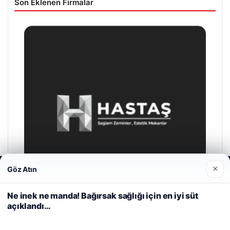
Son Eklenen Firmalar
×
Göz Atın
Web sitemizi nasıl kullandığınızı daha iyi anlayabilmek,
deneyiminizi kişiselleştirmek ve geliştirmek amacıyla çerezler
kullanıyoruz.
Çerez Politikamız
Ne inek ne manda! Bağırsak sağlığı için en iyi süt
açıklandı…
Reddet
Kabul Et
Hastaş Beton