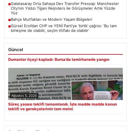
Galatasaray Orta Sahaya Dev Transfer Pressajı: Manchester
■
City’nin Yıldızı Tijjani Reijnders ile Görüşmeler Artık Yüzde
Yüz
Bahçe Mutfakları ve Modern Yaşam Bölgeleri
■
Gürsel Erol’dan CHP ve YENİ Parti’ye ‘birlik’ çağrısı: ‘Bu tam
■
birleşme de olabilir, seçim ittifakı da olabilir’
Güncel
Dumanlar ilçeyi kapladı: Bursa’da tamirhanede yangın
Ağustos 5, 2026
Süreç yasası teklifi tamamlandı. İşte madde madde kanun
teklifi ve gerekçelerinin tam metni