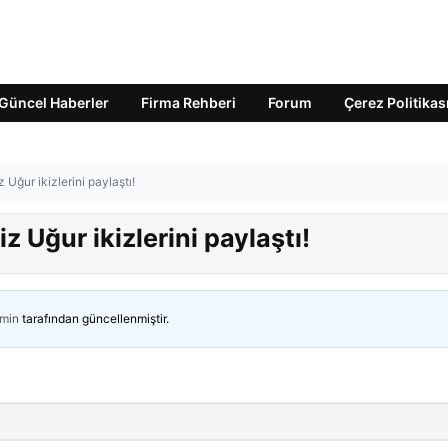
Güncel Haberler
Firma Rehberi
Forum
Çerez Politikas
 Uğur ikizlerini paylaştı!
z Uğur ikizlerini paylaştı!
min
tarafından güncellenmiştir.