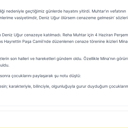
i nedeniyle geçtiğimiz günlerde hayatını yitirdi. Muhtar’ın vefatının
nlerime vasiyetimdir, Deniz Uğur ölürsem cenazeme gelmesin’ sözleri
ı Deniz Uğur cenazeye katılmadı. Reha Muhtar için 4 Haziran Perşe
s Hayrettin Paşa Camii’nde düzenlenen cenaze törenine ikizleri Mina
erin son halleri ve hareketleri gündem oldu. Özellikle Mina’nın görü
uldu.
sonra çocuklarını paylaşarak şu notu düştü:
sin; karakteriyle, bilinciyle, olgunluğuyla gurur duyduğum çocuklar