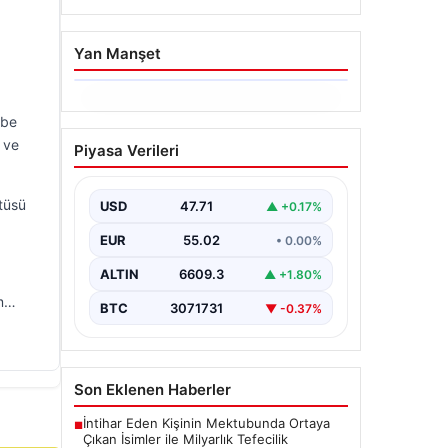
Yan Manşet
06.08.2026
mbe
Dumanlar ilçeyi kapladı:
 ve
Piyasa Verileri
Bursa’da tamirhanede
yangın
ntüsü
USD
47.71
▲ +0.17%
EUR
55.02
• 0.00%
ALTIN
6609.3
▲ +1.80%
ım…
BTC
3071731
▼ -0.37%
Son Eklenen Haberler
İntihar Eden Kişinin Mektubunda Ortaya
■
Çıkan İsimler ile Milyarlık Tefecilik