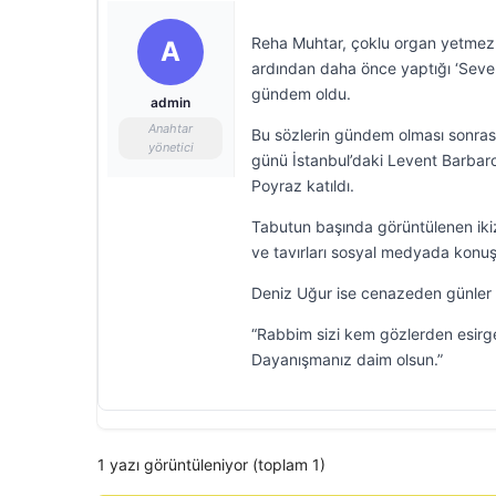
Reha Muhtar, çoklu organ yetmezliğ
A
ardından daha önce yaptığı ‘Seve
gündem oldu.
admin
Anahtar
Bu sözlerin gündem olması sonras
yönetici
günü İstanbul’daki Levent Barbaro
Poyraz katıldı.
Tabutun başında görüntülenen ikizl
ve tavırları sosyal medyada konuş
Deniz Uğur ise cenazeden günler 
“Rabbim sizi kem gözlerden esirge
Dayanışmanız daim olsun.”
1 yazı görüntüleniyor (toplam 1)