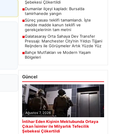
Şebekesi Çökertildi
Dumanlar ilçeyi kapladı: Bursa’da
■
tamirhanede yangın
Süreç yasası teklifi tamamlandı. İşte
■
madde madde kanun teklifi ve
gerekçelerinin tam metni
Galatasaray Orta Sahaya Dev Transfer
■
Pressajı: Manchester City’nin Yıldızı Tijjani
Reijnders ile Görüşmeler Artık Yüzde Yüz
Bahçe Mutfakları ve Modern Yaşam
■
Bölgeleri
Güncel
Ağustos 7, 2026
İntihar Eden Kişinin Mektubunda Ortaya
Çıkan İsimler ile Milyarlık Tefecilik
Şebekesi Çökertildi