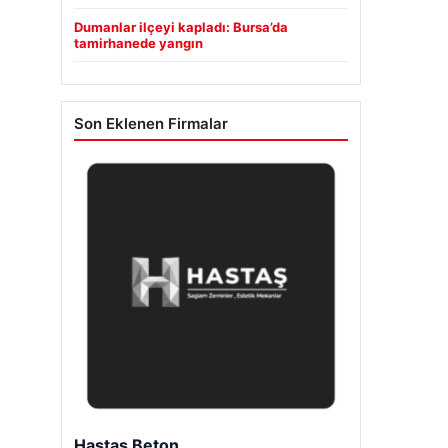
Dumanlar ilçeyi kapladı: Bursa’da
tamirhanede yangın
Son Eklenen Firmalar
Hastaş Beton