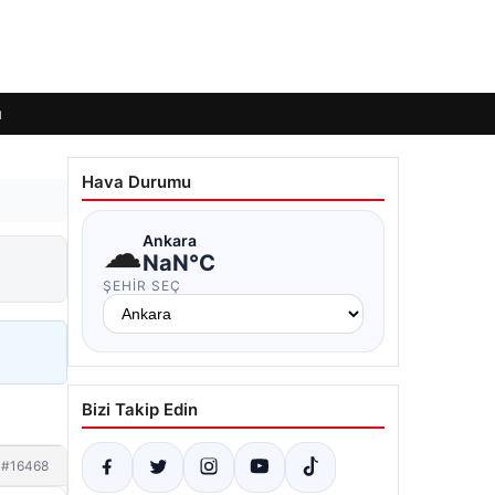
ı
Hava Durumu
☁
Ankara
NaN°C
ŞEHIR SEÇ
Bizi Takip Edin
#16468