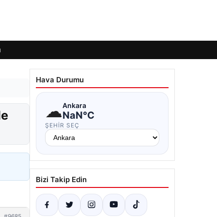
ı
Hava Durumu
☁
Ankara
de
NaN°C
ŞEHIR SEÇ
Bizi Takip Edin
#9685