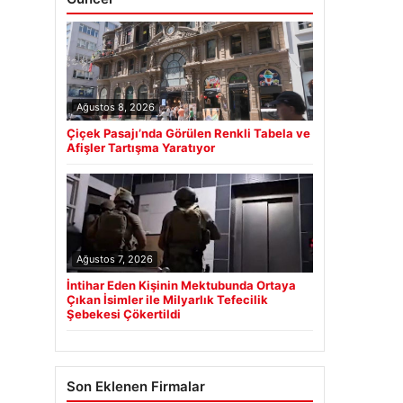
Ağustos 8, 2026
Çiçek Pasajı’nda Görülen Renkli Tabela ve
Afişler Tartışma Yaratıyor
Ağustos 7, 2026
İntihar Eden Kişinin Mektubunda Ortaya
Çıkan İsimler ile Milyarlık Tefecilik
Şebekesi Çökertildi
Son Eklenen Firmalar