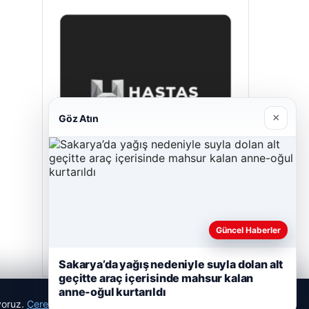
×
Göz Atın
Enes Kaplan Avukatlık Bürosu
Nisan 28, 2026
Güncel Haberler
Sakarya’da yağış nedeniyle suyla dolan alt
geçitte araç içerisinde mahsur kalan
anne-oğul kurtarıldı
ıyoruz.
Çerez Politikamız
Reddet
Kabul Et