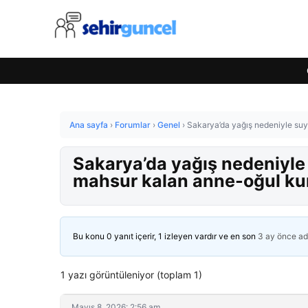
Ana sayfa
›
Forumlar
›
Genel
›
Sakarya’da yağış nedeniyle suyl
Sakarya’da yağış nedeniyle 
mahsur kalan anne-oğul kur
Bu konu 0 yanıt içerir, 1 izleyen vardır ve en son
3 ay önce
ad
1 yazı görüntüleniyor (toplam 1)
Mayıs 8, 2026: 2:56 am