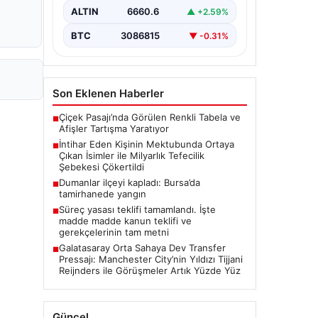
belirterek yaşamına son veren bir
ALTIN
6660.6
▲ +2.59%
vatandaşın geride bıraktığı mektupta
yer alan…
BTC
3086815
▼ -0.31%
Son Eklenen Haberler
Çiçek Pasajı’nda Görülen Renkli Tabela ve
■
Afişler Tartışma Yaratıyor
İntihar Eden Kişinin Mektubunda Ortaya
■
Çıkan İsimler ile Milyarlık Tefecilik
Şebekesi Çökertildi
Dumanlar ilçeyi kapladı: Bursa’da
■
tamirhanede yangın
Süreç yasası teklifi tamamlandı. İşte
■
madde madde kanun teklifi ve
gerekçelerinin tam metni
Galatasaray Orta Sahaya Dev Transfer
■
Pressajı: Manchester City’nin Yıldızı Tijjani
Reijnders ile Görüşmeler Artık Yüzde Yüz
Güncel