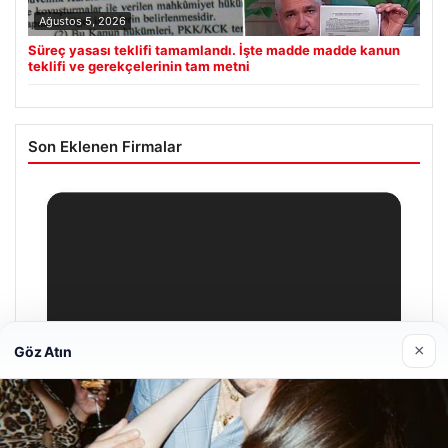
Ağustos 5, 2026
Süreç yasası teklifi tamamlandı. İşte madde madde kanun
teklifi ve gerekçelerinin tam metni
Son Eklenen Firmalar
×
Göz Atın