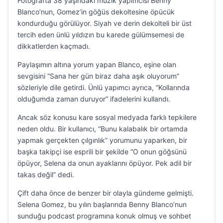
Fotoğrafta 38 yaşındaki müzik yapımcısı Benny
Blanco’nun, Gomez’in göğüs dekoltesine öpücük
kondurduğu görülüyor. Siyah ve derin dekolteli bir üst
tercih eden ünlü yıldızın bu karede gülümsemesi de
dikkatlerden kaçmadı.
Paylaşımın altına yorum yapan Blanco, eşine olan
sevgisini “Sana her gün biraz daha aşık oluyorum”
sözleriyle dile getirdi. Ünlü yapımcı ayrıca, “Kollarında
olduğumda zaman duruyor” ifadelerini kullandı.
Ancak söz konusu kare sosyal medyada farklı tepkilere
neden oldu. Bir kullanıcı, “Bunu kalabalık bir ortamda
yapmak gerçekten çılgınlık” yorumunu yaparken, bir
başka takipçi ise esprili bir şekilde “O onun göğsünü
öpüyor, Selena da onun ayaklarını öpüyor. Pek adil bir
takas değil” dedi.
Çift daha önce de benzer bir olayla gündeme gelmişti.
Selena Gomez, bu yılın başlarında Benny Blanco’nun
sunduğu podcast programına konuk olmuş ve sohbet