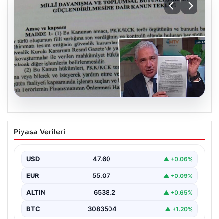
05.08.2026
Süreç yasası teklifi tamamlandı. İşte
Piyasa Verileri
madde madde kanun teklifi ve
gerekçelerinin tam metni
USD
47.60
▲ +0.06%
EUR
55.07
▲ +0.09%
ALTIN
6538.2
▲ +0.65%
BTC
3083504
▲ +1.20%