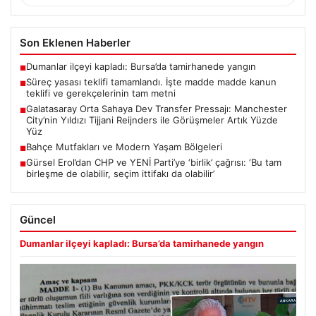
Son Eklenen Haberler
Dumanlar ilçeyi kapladı: Bursa’da tamirhanede yangın
■
Süreç yasası teklifi tamamlandı. İşte madde madde kanun
■
teklifi ve gerekçelerinin tam metni
Galatasaray Orta Sahaya Dev Transfer Pressajı: Manchester
■
City’nin Yıldızı Tijjani Reijnders ile Görüşmeler Artık Yüzde
Yüz
Bahçe Mutfakları ve Modern Yaşam Bölgeleri
■
Gürsel Erol’dan CHP ve YENİ Parti’ye ‘birlik’ çağrısı: ‘Bu tam
■
birleşme de olabilir, seçim ittifakı da olabilir’
Güncel
Dumanlar ilçeyi kapladı: Bursa’da tamirhanede yangın