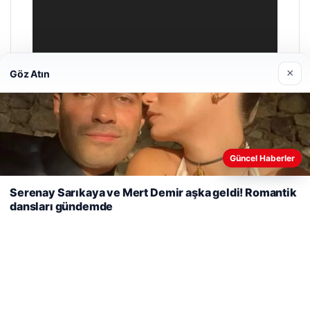
×
Göz Atın
Web sitemizi nasıl kullandığınızı daha iyi anlayabilmek,
Güncel Haberler
deneyiminizi kişiselleştirmek ve geliştirmek amacıyla çerezler
kullanıyoruz.
Çerez Politikamız
Serenay Sarıkaya ve Mert Demir aşka geldi! Romantik
dansları gündemde
Reddet
Kabul Et
Enes Kaplan Avukatlık Bürosu
Nisan 28, 2026