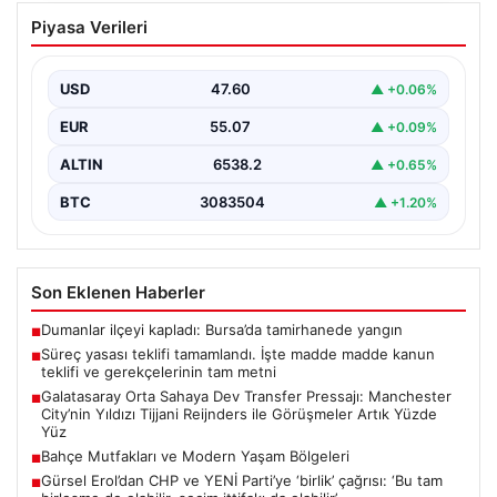
Süreç yasası teklifi tamamlandı. İşte
Piyasa Verileri
madde madde kanun teklifi ve
gerekçelerinin tam metni
USD
47.60
▲ +0.06%
EUR
55.07
▲ +0.09%
ALTIN
6538.2
▲ +0.65%
BTC
3083504
▲ +1.20%
Son Eklenen Haberler
Dumanlar ilçeyi kapladı: Bursa’da tamirhanede yangın
■
Süreç yasası teklifi tamamlandı. İşte madde madde kanun
■
teklifi ve gerekçelerinin tam metni
Galatasaray Orta Sahaya Dev Transfer Pressajı: Manchester
■
City’nin Yıldızı Tijjani Reijnders ile Görüşmeler Artık Yüzde
Yüz
Bahçe Mutfakları ve Modern Yaşam Bölgeleri
■
Gürsel Erol’dan CHP ve YENİ Parti’ye ‘birlik’ çağrısı: ‘Bu tam
■