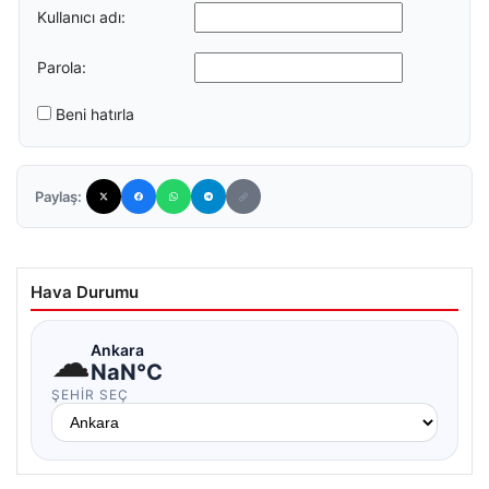
Kullanıcı adı:
Parola:
Beni hatırla
Paylaş:
Hava Durumu
☁
Ankara
NaN°C
ŞEHIR SEÇ