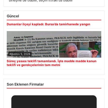
birleşme de olabilir, seçim ittifakı da olabilir’
Güncel
Dumanlar ilçeyi kapladı: Bursa’da tamirhanede yangın
Ağustos 5, 2026
Süreç yasası teklifi tamamlandı. İşte madde madde kanun
teklifi ve gerekçelerinin tam metni
Son Eklenen Firmalar