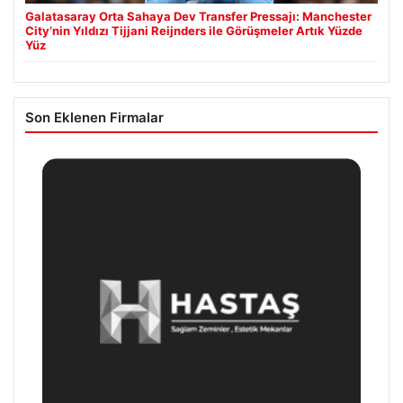
Galatasaray Orta Sahaya Dev Transfer Pressajı: Manchester
City’nin Yıldızı Tijjani Reijnders ile Görüşmeler Artık Yüzde
Yüz
Son Eklenen Firmalar