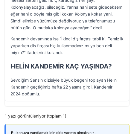
mesela setten geldim. Çıkaracağız her şeyi.
Kolonyalayacağız, sileceğiz. Yarına hani sete gideceksem
eğer hani o böyle mis gibi kokar. Kolonya kokar yani.
Şimdi elimize yüzümüze değdiyoruz ya telefonumuzu
bütün gün. O mutlaka kolonyalayacağım.” dedi.
Kandemir devamında ise “İkinci diş fırçası tabii ki. Temizlik
yaparken diş fırçası hiç kullanmadınız mı ya ben deli
miyim?” ifadelerini kullandı.
HELİN KANDEMİR KAÇ YAŞINDA?
Sevdiğim Sensin dizisiyle büyük beğeni toplayan Helin
Kandemir geçtiğimiz hafta 22 yaşına girdi. Kandemir
2024 doğumlu.
1 yazı görüntüleniyor (toplam 1)
Bu konuyu yanıtlamak için giriş yapmış olmalısınız.