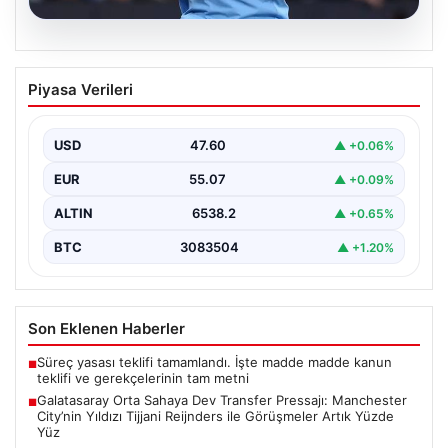
05.08.2026
Galatasaray Orta Sahaya Dev Transfer
Piyasa Verileri
Pressajı: Manchester City’nin Yıldızı
Tijjani Reijnders ile Görüşmeler Artık
Yüzde Yüz
USD
47.60
▲ +0.06%
Galatasaray, yeni sezon için olası transfer planlarında
EUR
55.07
▲ +0.09%
orta saha bölgesine güçlü bir takviye yapma…
ALTIN
6538.2
▲ +0.65%
BTC
3083504
▲ +1.20%
Son Eklenen Haberler
Süreç yasası teklifi tamamlandı. İşte madde madde kanun
■
teklifi ve gerekçelerinin tam metni
Galatasaray Orta Sahaya Dev Transfer Pressajı: Manchester
■
City’nin Yıldızı Tijjani Reijnders ile Görüşmeler Artık Yüzde
Yüz