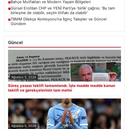
Bahçe Mutfakları ve Modern Yaşam Bölgeleri
■
Gürsel Erol’dan CHP ve YENİ Parti’ye ‘birlik’ çağrısı: ‘Bu tam
■
birleşme de olabilir, seçim ittifakı da olabilir’
TBMM Dilekçe Komisyonu’na İlginç Talepler ve Güncel
■
Gündem
Güncel
Ağustos 5, 2026
Süreç yasası teklifi tamamlandı. İşte madde madde kanun
teklifi ve gerekçelerinin tam metni
Ağustos 5, 2026