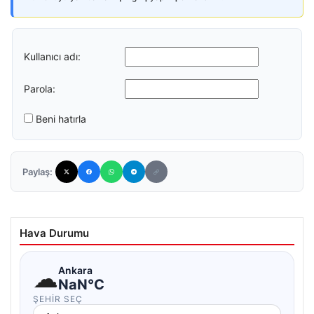
Kullanıcı adı:
Parola:
Beni hatırla
Paylaş:
Hava Durumu
☁
Ankara
NaN°C
ŞEHIR SEÇ