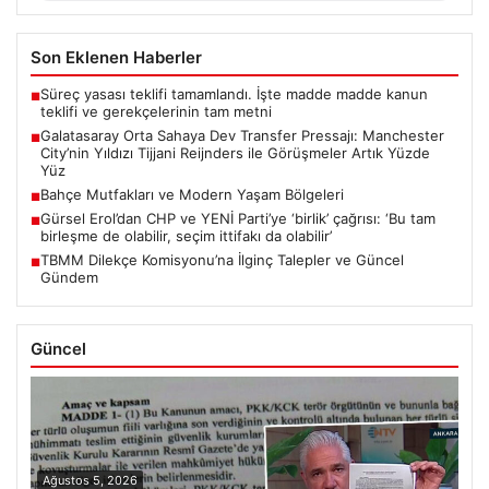
Son Eklenen Haberler
Süreç yasası teklifi tamamlandı. İşte madde madde kanun
■
teklifi ve gerekçelerinin tam metni
Galatasaray Orta Sahaya Dev Transfer Pressajı: Manchester
■
City’nin Yıldızı Tijjani Reijnders ile Görüşmeler Artık Yüzde
Yüz
Bahçe Mutfakları ve Modern Yaşam Bölgeleri
■
Gürsel Erol’dan CHP ve YENİ Parti’ye ‘birlik’ çağrısı: ‘Bu tam
■
birleşme de olabilir, seçim ittifakı da olabilir’
TBMM Dilekçe Komisyonu’na İlginç Talepler ve Güncel
■
Gündem
Güncel
Ağustos 5, 2026