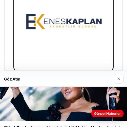
×
Göz Atın
Enes Kaplan Avukatlık Bürosu
Nisan 28, 2026
Web sitemizi nasıl kullandığınızı daha iyi anlayabilmek,
Güncel Haberler
deneyiminizi kişiselleştirmek ve geliştirmek amacıyla çerezler
kullanıyoruz.
Çerez Politikamız