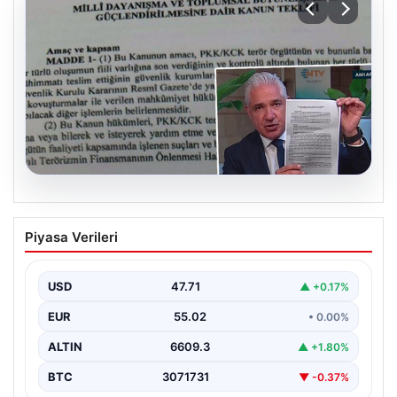
05.08.2026
Süreç yasası teklifi tamamlandı. İşte
Piyasa Verileri
madde madde kanun teklifi ve
gerekçelerinin tam metni
USD
47.71
▲ +0.17%
EUR
55.02
• 0.00%
ALTIN
6609.3
▲ +1.80%
BTC
3071731
▼ -0.37%