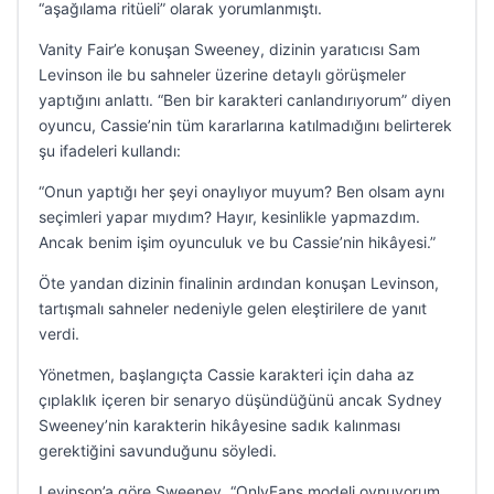
“aşağılama ritüeli” olarak yorumlanmıştı.
Vanity Fair’e konuşan Sweeney, dizinin yaratıcısı Sam
Levinson ile bu sahneler üzerine detaylı görüşmeler
yaptığını anlattı. “Ben bir karakteri canlandırıyorum” diyen
oyuncu, Cassie’nin tüm kararlarına katılmadığını belirterek
şu ifadeleri kullandı:
“Onun yaptığı her şeyi onaylıyor muyum? Ben olsam aynı
seçimleri yapar mıydım? Hayır, kesinlikle yapmazdım.
Ancak benim işim oyunculuk ve bu Cassie’nin hikâyesi.”
Öte yandan dizinin finalinin ardından konuşan Levinson,
tartışmalı sahneler nedeniyle gelen eleştirilere de yanıt
verdi.
Yönetmen, başlangıçta Cassie karakteri için daha az
çıplaklık içeren bir senaryo düşündüğünü ancak Sydney
Sweeney’nin karakterin hikâyesine sadık kalınması
gerektiğini savunduğunu söyledi.
Levinson’a göre Sweeney, “OnlyFans modeli oynuyorum.