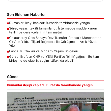
Son Eklenen Haberler
Dumanlar ilçeyi kapladı: Bursa’da tamirhanede yangın
■
Süreç yasası teklifi tamamlandı. İşte madde madde kanun
■
teklifi ve gerekçelerinin tam metni
Galatasaray Orta Sahaya Dev Transfer Pressajı: Manchester
■
City’nin Yıldızı Tijjani Reijnders ile Görüşmeler Artık Yüzde
Yüz
Bahçe Mutfakları ve Modern Yaşam Bölgeleri
■
Gürsel Erol’dan CHP ve YENİ Parti’ye ‘birlik’ çağrısı: ‘Bu tam
■
birleşme de olabilir, seçim ittifakı da olabilir’
Güncel
Dumanlar ilçeyi kapladı: Bursa’da tamirhanede yangın