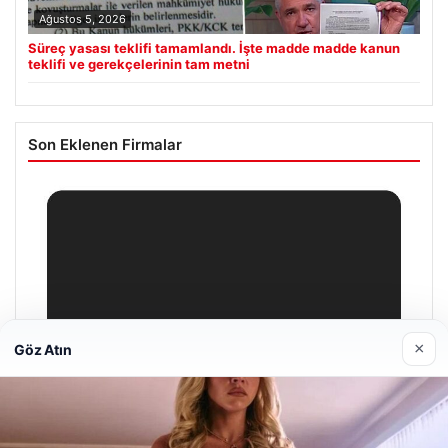
Ağustos 5, 2026
Süreç yasası teklifi tamamlandı. İşte madde madde kanun
teklifi ve gerekçelerinin tam metni
Son Eklenen Firmalar
×
Göz Atın