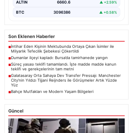
ALTIN
6660.6
▲ +2.59%
BTC
3096386
▲ +0.58%
Son Eklenen Haberler
İntihar Eden Kişinin Mektubunda Ortaya Çıkan İsimler ile
■
Milyarlık Tefecilik Şebekesi Çökertildi
Dumanlar ilçeyi kapladı: Bursa’da tamirhanede yangın
■
Süreç yasası teklifi tamamlandı. İşte madde madde kanun
■
teklifi ve gerekçelerinin tam metni
Galatasaray Orta Sahaya Dev Transfer Pressajı: Manchester
■
City’nin Yıldızı Tijjani Reijnders ile Görüşmeler Artık Yüzde
Yüz
Bahçe Mutfakları ve Modern Yaşam Bölgeleri
■
Güncel