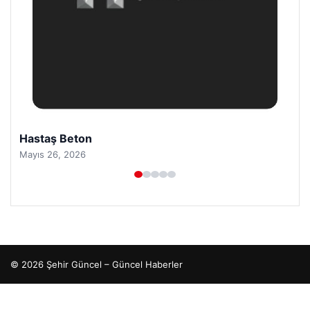
Hastaş Beton
Mayıs 26, 2026
© 2026 Şehir Güncel – Güncel Haberler
o