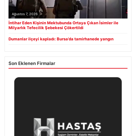
Ağustos 7, 2026
İntihar Eden Kişinin Mektubunda Ortaya Çıkan İsimler ile
Milyarlık Tefecilik Şebekesi Çökertildi
Dumanlar ilçeyi kapladı: Bursa’da tamirhanede yangın
Son Eklenen Firmalar