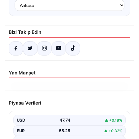
Bizi Takip Edin
Yan Manşet
06.08.2026
Dumanlar ilçeyi kapladı: Bursa’da
Piyasa Verileri
tamirhanede yangın
USD
47.74
▲ +0.18%
EUR
55.25
▲ +0.32%