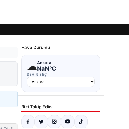
ı
Hava Durumu
☁
Ankara
NaN°C
ŞEHIR SEÇ
Bizi Takip Edin
#17045