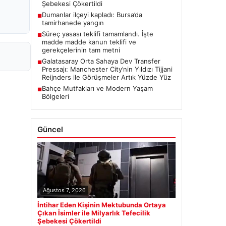
Şebekesi Çökertildi
Dumanlar ilçeyi kapladı: Bursa’da
■
tamirhanede yangın
Süreç yasası teklifi tamamlandı. İşte
■
madde madde kanun teklifi ve
gerekçelerinin tam metni
Galatasaray Orta Sahaya Dev Transfer
■
Pressajı: Manchester City’nin Yıldızı Tijjani
Reijnders ile Görüşmeler Artık Yüzde Yüz
Bahçe Mutfakları ve Modern Yaşam
■
Bölgeleri
Güncel
Ağustos 7, 2026
İntihar Eden Kişinin Mektubunda Ortaya
Çıkan İsimler ile Milyarlık Tefecilik
Şebekesi Çökertildi