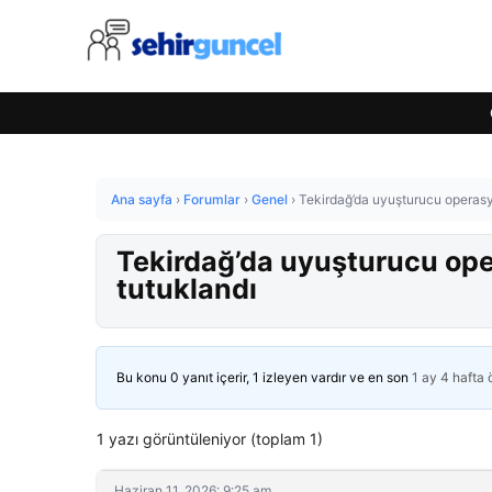
Ana sayfa
›
Forumlar
›
Genel
›
Tekirdağ’da uyuşturucu operasy
Tekirdağ’da uyuşturucu op
tutuklandı
Bu konu 0 yanıt içerir, 1 izleyen vardır ve en son
1 ay 4 hafta
1 yazı görüntüleniyor (toplam 1)
Haziran 11, 2026: 9:25 am