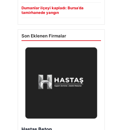
Dumanlar ilçeyi kapladı: Bursa’da
tamirhanede yangın
Son Eklenen Firmalar
Enes Kaplan Avukatlık Bürosu