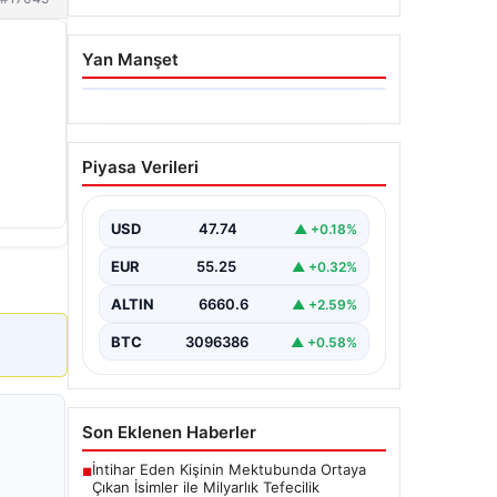
Yan Manşet
06.08.2026
Dumanlar ilçeyi kapladı:
Piyasa Verileri
Bursa’da tamirhanede
yangın
USD
47.74
▲ +0.18%
EUR
55.25
▲ +0.32%
ALTIN
6660.6
▲ +2.59%
BTC
3096386
▲ +0.58%
Son Eklenen Haberler
İntihar Eden Kişinin Mektubunda Ortaya
■
Çıkan İsimler ile Milyarlık Tefecilik