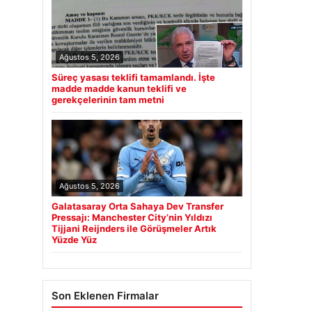
Ağustos 5, 2026
Süreç yasası teklifi tamamlandı. İşte
madde madde kanun teklifi ve
gerekçelerinin tam metni
Ağustos 5, 2026
Galatasaray Orta Sahaya Dev Transfer
Pressajı: Manchester City’nin Yıldızı
Tijjani Reijnders ile Görüşmeler Artık
Yüzde Yüz
Son Eklenen Firmalar