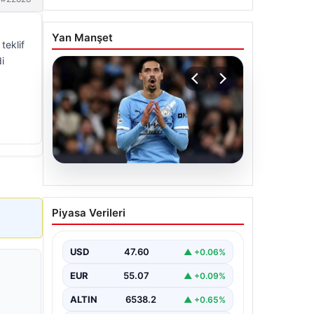
Yan Manşet
teklif
i
05.08.2026
Galatasaray Orta Sahaya
Piyasa Verileri
Dev Transfer Pressajı:
Manchester City’nin
Yıldızı Tijjani Reijnders ile
USD
47.60
▲ +0.06%
Görüşmeler Artık Yüzde
EUR
55.07
▲ +0.09%
Yüz
ALTIN
6538.2
▲ +0.65%
Galatasaray, yeni sezon için olası