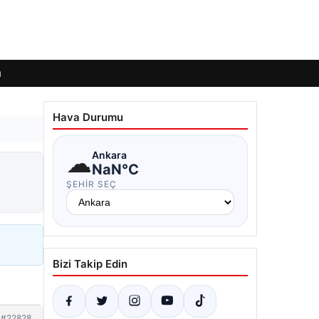
ı
Hava Durumu
☁
Ankara
NaN°C
ŞEHIR SEÇ
Bizi Takip Edin
#22828