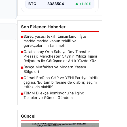
transfer planlarında orta saha
BTC
3083504
▲ +1.20%
bölgesine güçlü bir takviye yapma…
Son Eklenen Haberler
Süreç yasası teklifi tamamlandı. İşte
■
madde madde kanun teklifi ve
gerekçelerinin tam metni
Galatasaray Orta Sahaya Dev Transfer
■
Pressajı: Manchester City’nin Yıldızı Tijjani
Reijnders ile Görüşmeler Artık Yüzde Yüz
Bahçe Mutfakları ve Modern Yaşam
■
Bölgeleri
Gürsel Erol’dan CHP ve YENİ Parti’ye ‘birlik’
■
çağrısı: ‘Bu tam birleşme de olabilir, seçim
ittifakı da olabilir’
TBMM Dilekçe Komisyonu’na İlginç
■
Talepler ve Güncel Gündem
Güncel