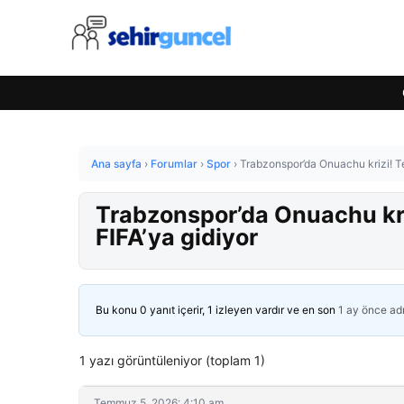
Ana sayfa
›
Forumlar
›
Spor
›
Trabzonspor’da Onuachu krizi! Te
Trabzonspor’da Onuachu kri
FIFA’ya gidiyor
Bu konu 0 yanıt içerir, 1 izleyen vardır ve en son
1 ay önce
ad
1 yazı görüntüleniyor (toplam 1)
Temmuz 5, 2026: 4:10 am