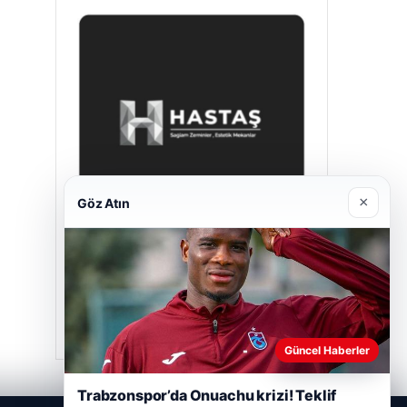
×
Göz Atın
Enes Kaplan Avukatlık Bürosu
Nisan 28, 2026
Güncel Haberler
Trabzonspor’da Onuachu krizi! Teklif