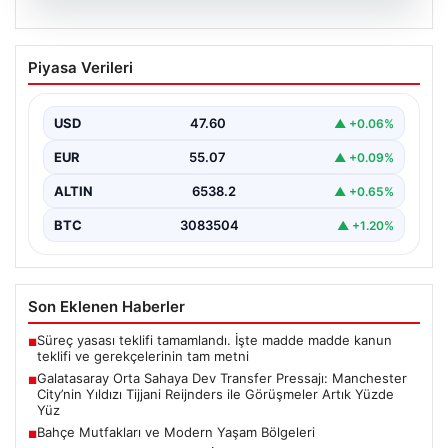
05.08.2026
Galatasaray Orta Sahaya Dev Transfer
Piyasa Verileri
Pressajı: Manchester City’nin Yıldızı
Tijjani Reijnders ile Görüşmeler Artık
Yüzde Yüz
USD
47.60
▲ +0.06%
Galatasaray, yeni sezon için olası transfer planlarında
EUR
55.07
▲ +0.09%
orta saha bölgesine güçlü bir takviye yapma…
ALTIN
6538.2
▲ +0.65%
BTC
3083504
▲ +1.20%
Son Eklenen Haberler
Süreç yasası teklifi tamamlandı. İşte madde madde kanun
■
teklifi ve gerekçelerinin tam metni
Galatasaray Orta Sahaya Dev Transfer Pressajı: Manchester
■
City’nin Yıldızı Tijjani Reijnders ile Görüşmeler Artık Yüzde
Yüz
Bahçe Mutfakları ve Modern Yaşam Bölgeleri
■