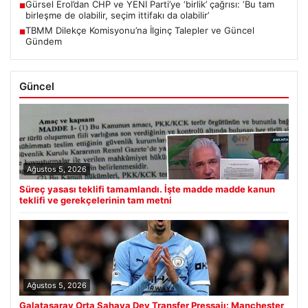
Gürsel Erol’dan CHP ve YENİ Parti’ye ‘birlik’ çağrısı: ‘Bu tam
■
birleşme de olabilir, seçim ittifakı da olabilir’
TBMM Dilekçe Komisyonu’na İlginç Talepler ve Güncel
■
Gündem
Güncel
Ağustos 5, 2026
Süreç yasası teklifi tamamlandı. İşte madde madde kanun
teklifi ve gerekçelerinin tam metni
Ağustos 5, 2026
Galatasaray Orta Sahaya Dev Transfer Pressajı: Manchester