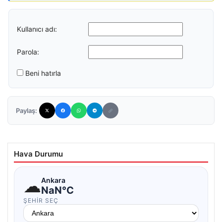
Kullanıcı adı:
Parola:
Beni hatırla
Paylaş:
Hava Durumu
☁
Ankara
NaN°C
ŞEHIR SEÇ