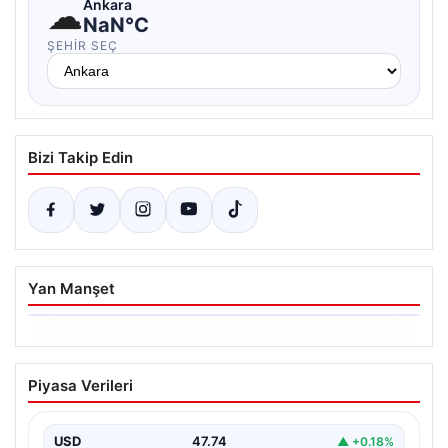
☁
Ankara
NaN°C
ŞEHIR SEÇ
Bizi Takip Edin
Yan Manşet
06.08.2026
Dumanlar ilçeyi kapladı: Bursa’da
Piyasa Verileri
tamirhanede yangın
USD
47.74
▲ +0.18%