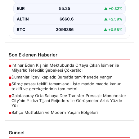
EUR
55.25
▲ +0.32%
ALTIN
6660.6
▲ +2.59%
BTC
3096386
▲ +0.58%
Son Eklenen Haberler
İntihar Eden Kişinin Mektubunda Ortaya Çıkan İsimler ile
■
Milyarlık Tefecilik Şebekesi Çökertildi
Dumanlar ilçeyi kapladı: Bursa’da tamirhanede yangın
■
Süreç yasası teklifi tamamlandı. İşte madde madde kanun
■
teklifi ve gerekçelerinin tam metni
Galatasaray Orta Sahaya Dev Transfer Pressajı: Manchester
■
City’nin Yıldızı Tijjani Reijnders ile Görüşmeler Artık Yüzde
Yüz
Bahçe Mutfakları ve Modern Yaşam Bölgeleri
■
Güncel