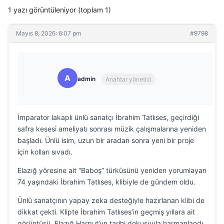
1 yazı görüntüleniyor (toplam 1)
Mayıs 8, 2026: 6:07 pm
#9798
A
admin
Anahtar yönetici
İmparator lakaplı ünlü sanatçı İbrahim Tatlıses, geçirdiği
safra kesesi ameliyatı sonrası müzik çalışmalarına yeniden
başladı. Ünlü isim, uzun bir aradan sonra yeni bir proje
için kolları sıvadı.
Elazığ yöresine ait “Baboş” türküsünü yeniden yorumlayan
74 yaşındaki İbrahim Tatlıses, klibiyle de gündem oldu.
Ünlü sanatçının yapay zeka desteğiyle hazırlanan klibi de
dikkat çekti. Klipte İbrahim Tatlıses’in geçmiş yıllara ait
görüntüsü, Elazığ Harput’un tarihi dokusuyla harmanlandı.