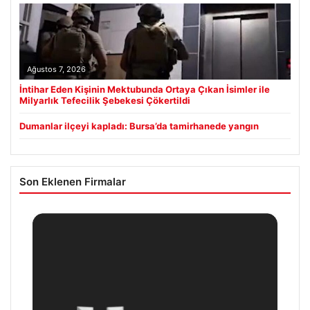
Ağustos 7, 2026
İntihar Eden Kişinin Mektubunda Ortaya Çıkan İsimler ile
Milyarlık Tefecilik Şebekesi Çökertildi
Dumanlar ilçeyi kapladı: Bursa’da tamirhanede yangın
Son Eklenen Firmalar