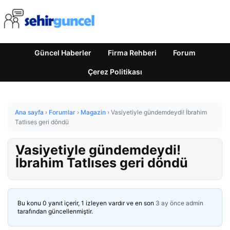
Güncel Haberler
Firma Rehberi
Forum
Çerez Politikası
Ana sayfa
›
Forumlar
›
Magazin
›
Vasiyetiyle gündemdeydi! İbrahim
Tatlıses geri döndü
Vasiyetiyle gündemdeydi!
İbrahim Tatlıses geri döndü
Bu konu 0 yanıt içerir, 1 izleyen vardır ve en son
3 ay önce
admin
tarafından güncellenmiştir.