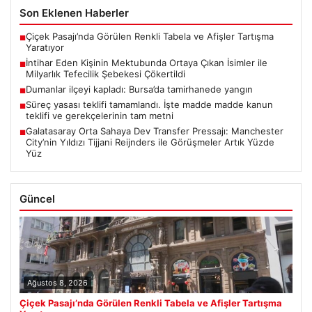
Son Eklenen Haberler
Çiçek Pasajı’nda Görülen Renkli Tabela ve Afişler Tartışma
■
Yaratıyor
İntihar Eden Kişinin Mektubunda Ortaya Çıkan İsimler ile
■
Milyarlık Tefecilik Şebekesi Çökertildi
Dumanlar ilçeyi kapladı: Bursa’da tamirhanede yangın
■
Süreç yasası teklifi tamamlandı. İşte madde madde kanun
■
teklifi ve gerekçelerinin tam metni
Galatasaray Orta Sahaya Dev Transfer Pressajı: Manchester
■
City’nin Yıldızı Tijjani Reijnders ile Görüşmeler Artık Yüzde
Yüz
Güncel
Ağustos 8, 2026
Çiçek Pasajı’nda Görülen Renkli Tabela ve Afişler Tartışma