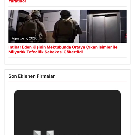
Yaratıyor
Ağustos 7, 2026
İntihar Eden Kişinin Mektubunda Ortaya Çıkan İsimler ile
Milyarlık Tefecilik Şebekesi Çökertildi
Son Eklenen Firmalar